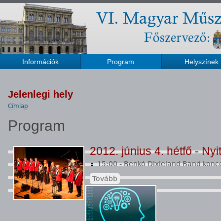
Információk
Program
Helyszínek
Főmenü
Jelenlegi hely
Címlap
Program
2012. június 4. hétfő - Ny
15:00 - Benkó Dixieland Band konc
Tovább